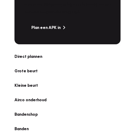
snel naar Vakgarage bij u in de buurt, en ga
zonder zorgen de weg op!
Plan een APK in
Direct plannen
Grote beurt
Kleine beurt
Airco onderhoud
Bandenshop
Banden