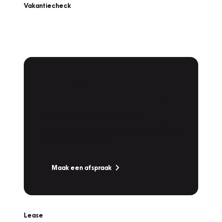
Vakantiecheck
Plan een
Werkplaatsafspraak
Is uw auto toe aan Onderhoud,
Bandenwissel of een Vakantiecheck? Plan
online een afspraak!
Maak een afspraak
Lease