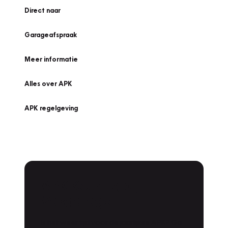
Direct naar
Garageafspraak
Meer informatie
Alles over APK
APK regelgeving
APK Keuring bij
Vakgarage!
Is het weer tijd voor de jaarlijkse APK? Ga