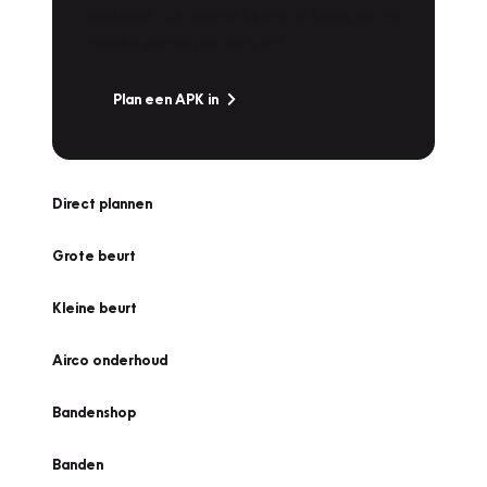
snel naar Vakgarage bij u in de buurt, en ga
zonder zorgen de weg op!
Plan een APK in
Direct plannen
Grote beurt
Kleine beurt
Airco onderhoud
Bandenshop
Banden