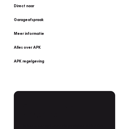
Direct naar
Garageafspraak
Meer informatie
Alles over APK
APK regelgeving
APK Keuring bij
Vakgarage!
Is het weer tijd voor de jaarlijkse APK? Ga