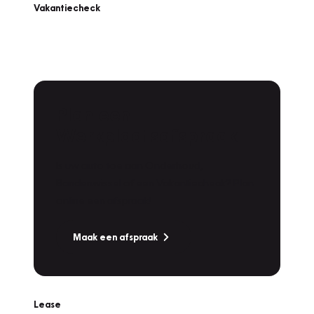
Vakantiecheck
Plan een
Werkplaatsafspraak
Is uw auto toe aan Onderhoud,
Bandenwissel of een Vakantiecheck? Plan
online een afspraak!
Maak een afspraak
Lease