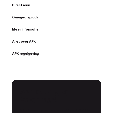
Direct naar
Garageafspraak
Meer informatie
Alles over APK
APK regelgeving
APK Keuring bij
Vakgarage!
Is het weer tijd voor de jaarlijkse APK? Ga