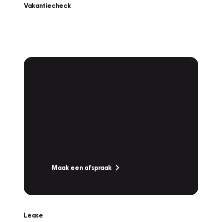
Vakantiecheck
Plan een
Werkplaatsafspraak
Is uw auto toe aan Onderhoud,
Bandenwissel of een Vakantiecheck? Plan
online een afspraak!
Maak een afspraak
Lease