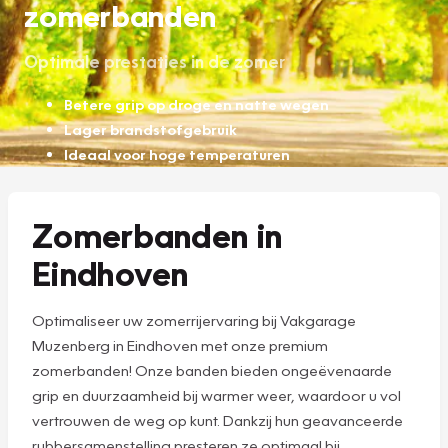
zomerbanden
Optimale prestaties in de zomer
Betere grip op droge en natte wegen
Lager brandstofgebruik
Ideaal voor hoge temperaturen
Zomerbanden in
Eindhoven
Optimaliseer uw zomerrijervaring bij Vakgarage
Muzenberg in Eindhoven met onze premium
zomerbanden! Onze banden bieden ongeëvenaarde
grip en duurzaamheid bij warmer weer, waardoor u vol
vertrouwen de weg op kunt. Dankzij hun geavanceerde
rubbersamenstelling presteren ze optimaal bij