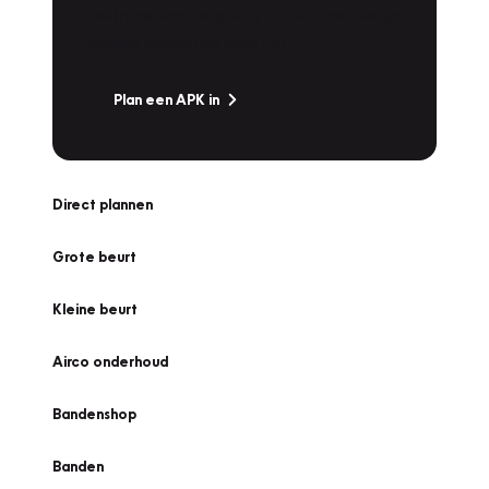
snel naar Vakgarage bij u in de buurt, en ga
zonder zorgen de weg op!
Plan een APK in
Direct plannen
Grote beurt
Kleine beurt
Airco onderhoud
Bandenshop
Banden