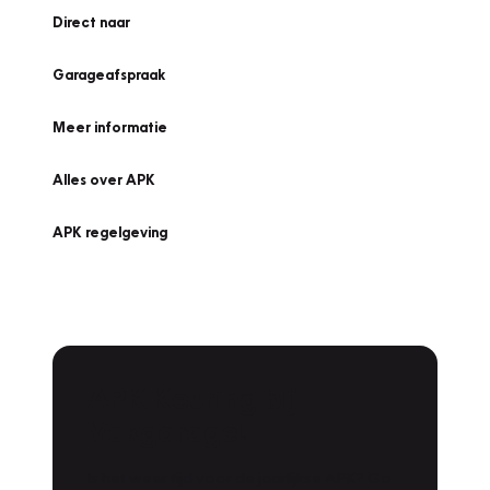
Direct naar
Garageafspraak
Meer informatie
Alles over APK
APK regelgeving
APK Keuring bij
Vakgarage!
Is het weer tijd voor de jaarlijkse APK? Ga