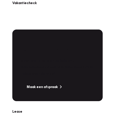
Vakantiecheck
Plan een
Werkplaatsafspraak
Is uw auto toe aan Onderhoud,
Bandenwissel of een Vakantiecheck? Plan
online een afspraak!
Maak een afspraak
Lease