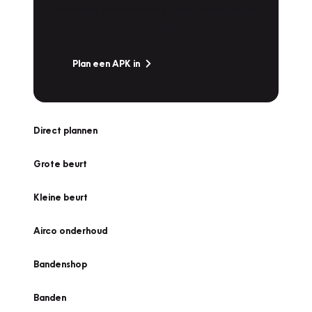
snel naar Vakgarage bij u in de buurt, en ga
zonder zorgen de weg op!
Plan een APK in
Direct plannen
Grote beurt
Kleine beurt
Airco onderhoud
Bandenshop
Banden