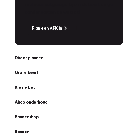
snel naar Vakgarage bij u in de buurt, en ga
zonder zorgen de weg op!
Plan een APK in
Direct plannen
Grote beurt
Kleine beurt
Airco onderhoud
Bandenshop
Banden