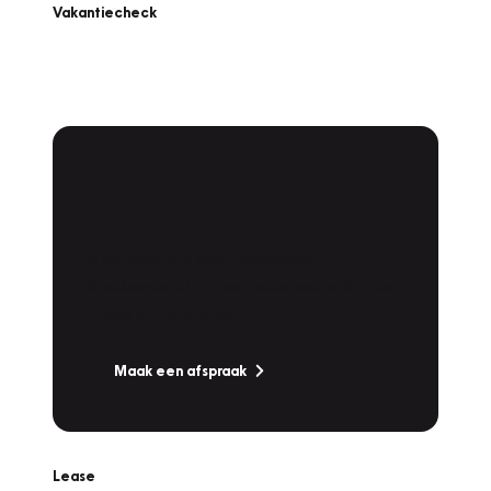
Vakantiecheck
Plan een
Werkplaatsafspraak
Is uw auto toe aan Onderhoud,
Bandenwissel of een Vakantiecheck? Plan
online een afspraak!
Maak een afspraak
Lease