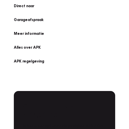
Direct naar
Garageafspraak
Meer informatie
Alles over APK
APK regelgeving
APK Keuring bij
Vakgarage!
Is het weer tijd voor de jaarlijkse APK? Ga