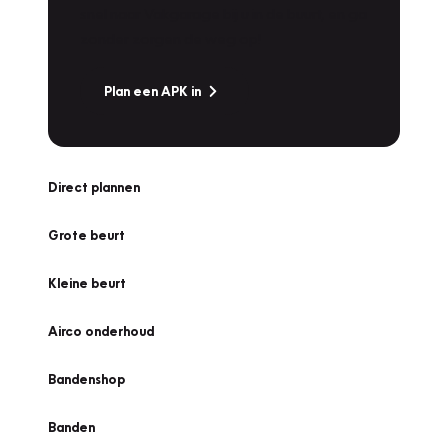
snel naar Vakgarage bij u in de buurt, en ga
zonder zorgen de weg op!
Plan een APK in
Direct plannen
Grote beurt
Kleine beurt
Airco onderhoud
Bandenshop
Banden