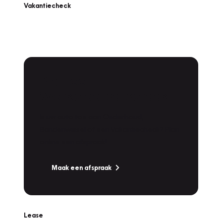
Vakantiecheck
Plan een
Werkplaatsafspraak
Is uw auto toe aan Onderhoud,
Bandenwissel of een Vakantiecheck? Plan
online een afspraak!
Maak een afspraak
Lease