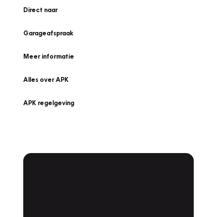
Direct naar
Garageafspraak
Meer informatie
Alles over APK
APK regelgeving
APK Keuring bij
Vakgarage!
Is het weer tijd voor de jaarlijkse APK? Ga