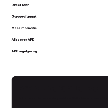
Direct naar
Garageafspraak
Meer informatie
Alles over APK
APK regelgeving
APK Keuring bij Vakgarage!
Is het weer tijd voor de jaarlijkse APK? Ga snel naar V