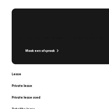
Plan een
Werkplaatsafspraak
Is uw auto toe aan Onderhoud, Bandenwissel of een Va
Maak een afspraak
Lease
Private lease
Private lease used