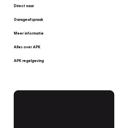
Direct naar
Garageafspraak
Meer informatie
Alles over APK
APK regelgeving
APK Keuring bij
Vakgarage!
Is het weer tijd voor de jaarlijkse APK? Ga