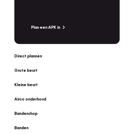
snel naar Vakgarage bij u in de buurt, en ga
zonder zorgen de weg op!
Plan een APK in
Direct plannen
Grote beurt
Kleine beurt
Airco onderhoud
Bandenshop
Banden