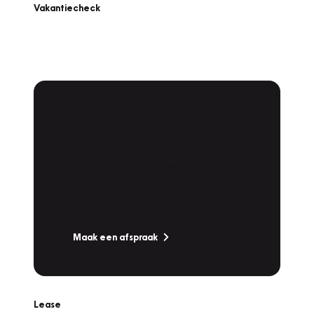
Vakantiecheck
Plan een
Werkplaatsafspraak
Is uw auto toe aan Onderhoud,
Bandenwissel of een Vakantiecheck? Plan
online een afspraak!
Maak een afspraak
Lease