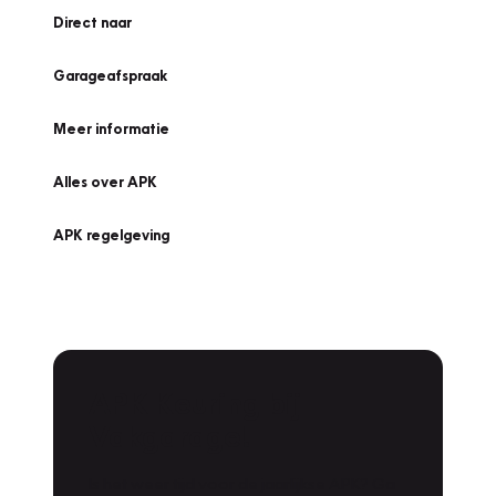
Direct naar
Garageafspraak
Meer informatie
Alles over APK
APK regelgeving
APK Keuring bij
Vakgarage!
Is het weer tijd voor de jaarlijkse APK? Ga