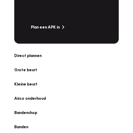
snel naar Vakgarage bij u in de buurt, en ga
zonder zorgen de weg op!
Plan een APK in
Direct plannen
Grote beurt
Kleine beurt
Airco onderhoud
Bandenshop
Banden