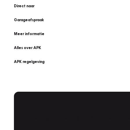
Direct naar
Garageafspraak
Meer informatie
Alles over APK
APK regelgeving
APK Keuring bij Vakgarage!
Is het weer tijd voor de jaarlijkse APK? Ga snel naar V