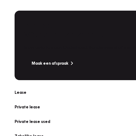
Plan een
Werkplaatsafspraak
Is uw auto toe aan Onderhoud, Bandenwissel of een Va
Maak een afspraak
Lease
Private lease
Private lease used