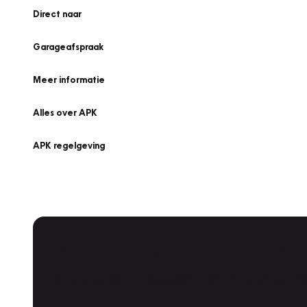
Direct naar
Garageafspraak
Meer informatie
Alles over APK
APK regelgeving
APK Keuring bij Vakgarage!
Is het weer tijd voor de jaarlijkse APK? Ga snel naar V