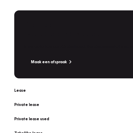
Plan een
Werkplaatsafspraak
Is uw auto toe aan Onderhoud, Bandenwissel of een Va
Maak een afspraak
Lease
Private lease
Private lease used