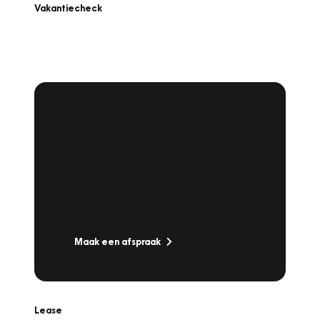
Vakantiecheck
Plan een
Werkplaatsafspraak
Is uw auto toe aan Onderhoud,
Bandenwissel of een Vakantiecheck? Plan
online een afspraak!
Maak een afspraak
Lease