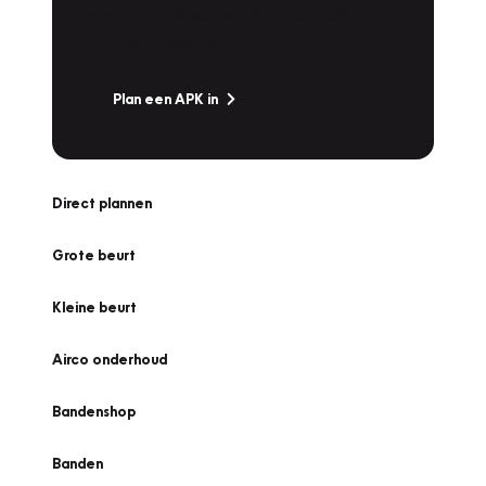
snel naar Vakgarage bij u in de buurt, en ga
zonder zorgen de weg op!
Plan een APK in
Direct plannen
Grote beurt
Kleine beurt
Airco onderhoud
Bandenshop
Banden