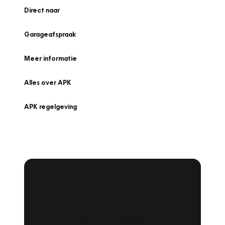
Direct naar
Garageafspraak
Meer informatie
Alles over APK
APK regelgeving
APK Keuring bij
Vakgarage!
Is het weer tijd voor de jaarlijkse APK? Ga